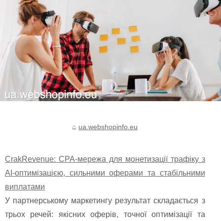
ua.webshopinfo.eu
CrakRevenue: CPA-мережа для монетизації трафіку з
AI-оптимізацією, сильними оферами та стабільними
виплатами
У партнерському маркетингу результат складається з
трьох речей: якісних оферів, точної оптимізації та