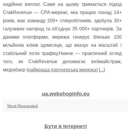
надійних виплат. Саме на цьому тримається підхід
CrakRevenue — CPA-мережі, яка працює понад 14+
років, має команду 200+ співробітників, здобула 30+
галузевих нагород та об’єднує 35 000+ партнерів. За
даними платформи, мережа генерує близько 100
мільйонів кліків щомісяця, що вказує на масштаб і
стабільний потік трафіку.Нижче — практичний огляд
того, як CrakRevenue допомагає вебмайстрам,
медіабаєр (
найкраща партнерська мережа
) [
...
]
ua.webshopinfo.eu
Most Requested
Бути в Інтернеті